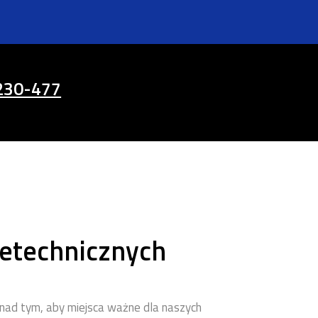
230-477
etechnicznych
nad tym, aby miejsca ważne dla naszych