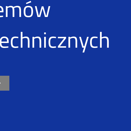
temów
technicznych